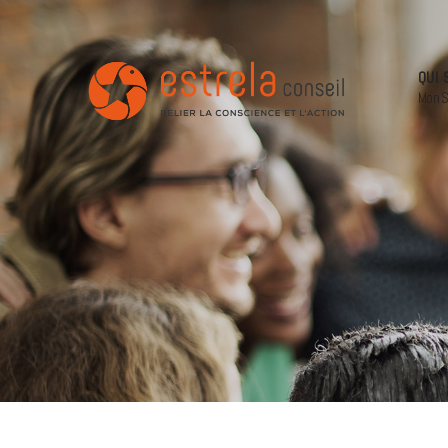
QUI 
Mon S