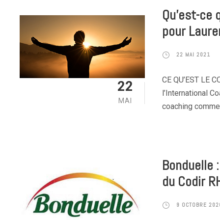
Qu’est-ce 
pour Laure
22 MAI 2021
CE QU’EST LE CO
22
l’International C
MAI
coaching comme u
Bonduelle
du Codir R
9 OCTOBRE 202