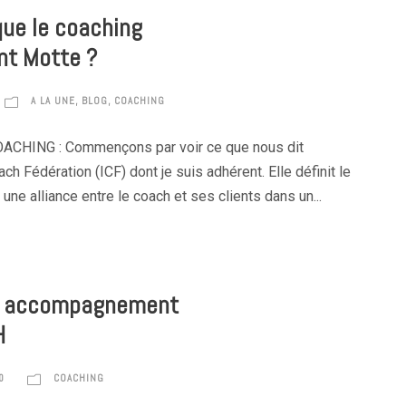
que le coaching
nt Motte ?
A LA UNE
,
BLOG
,
COACHING
ACHING : Commençons par voir ce que nous dit
oach Fédération (ICF) dont je suis adhérent. Elle définit le
ne alliance entre le coach et ses clients dans un...
 : accompagnement
H
0
COACHING