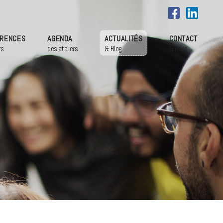
RENCES
AGENDA
ACTUALITÉS
CONTACT
rs
des ateliers
& Blog
& Infos