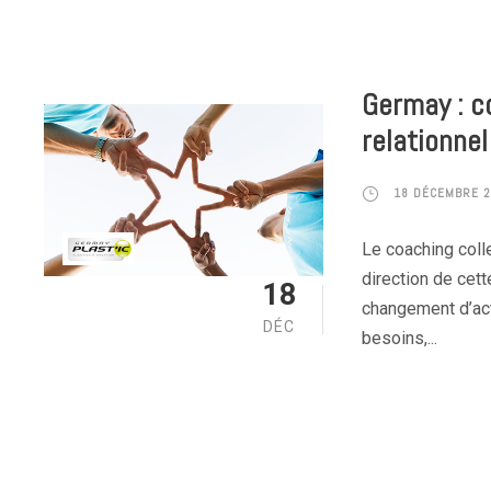
Germay : co
relationnel
18 DÉCEMBRE 
Le coaching coll
direction de cett
18
changement d’act
DÉC
besoins,...