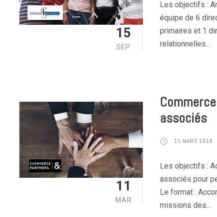
Les objectifs : 
équipe de 6 direc
15
primaires et 1 d
relationnelles...
SEP
Commerce P
associés
11 MARS 2019
Les objectifs : 
associés pour pe
11
Le format : Acco
MAR
missions des...