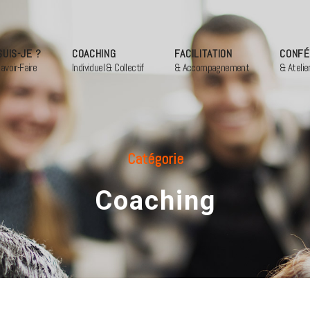
SUIS-JE ?
COACHING
FACILITATION
CONFÉ
avoir-Faire
Individuel & Collectif
& Accompagnement
& Atelie
Catégorie
Coaching