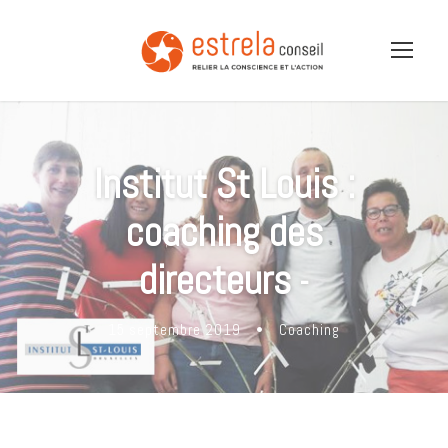
Institut St Louis :
coaching des
directeurs
-
15 septembre 2019
•
Coaching