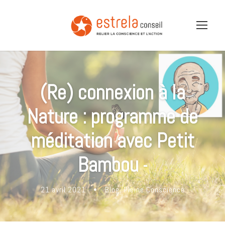
(Re) connexion à la
Nature : programme de
méditation avec Petit
Bambou
-
21 avril 2021
•
Blog
,
Pleine Conscience