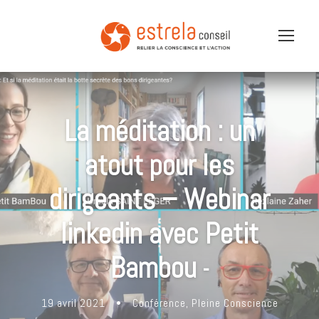
La méditation : un
atout pour les
dirigeants – Webinar
linkedin avec Petit
Bambou
-
19 avril 2021
•
Conférence
,
Pleine Conscience