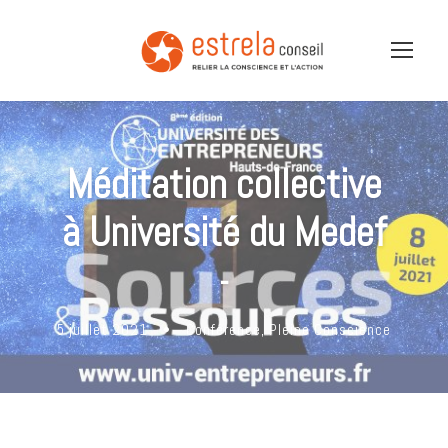
Méditation collective
à Université du Medef
-
5 juillet 2021
•
Conférence
,
Pleine Conscience