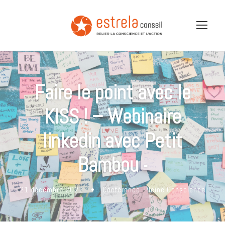
Faire le point avec le
KISS ! – Webinaire
linkedin avec Petit
Bambou
-
21 décembre 2022
•
Conférence
,
Pleine Conscience