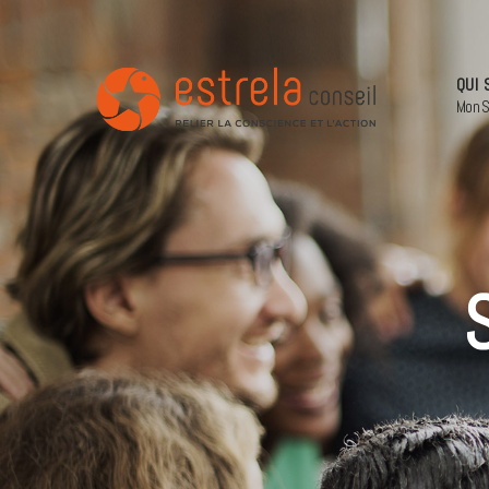
QUI 
Mon S