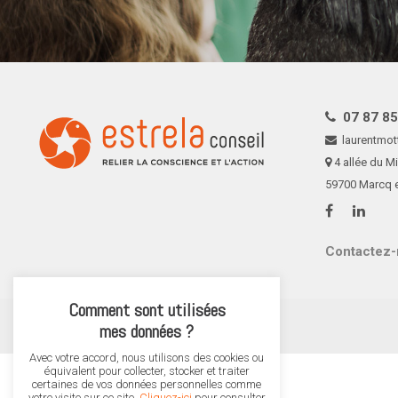
07 87 85
laurentmot
4 allée du Mi
59700 Marcq 
Contactez-
Comment sont utilisées
mes données ?
©ESTRELA CONSEIL. DROITS RÉSERVÉS.
Avec votre accord, nous utilisons des cookies ou
équivalent pour collecter, stocker et traiter
certaines de vos données personnelles comme
votre visite sur ce site.
Cliquez-ici
pour consulter