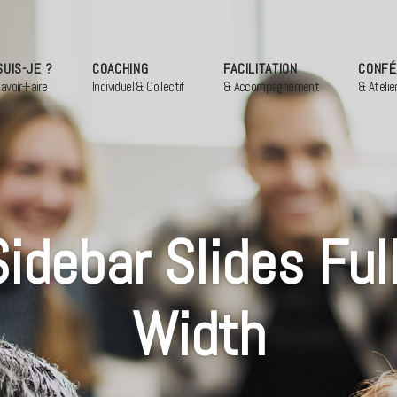
SUIS-JE ?
COACHING
FACILITATION
CONFÉ
avoir-Faire
Individuel & Collectif
& Accompagnement
& Atelie
Sidebar Slides Full
Width