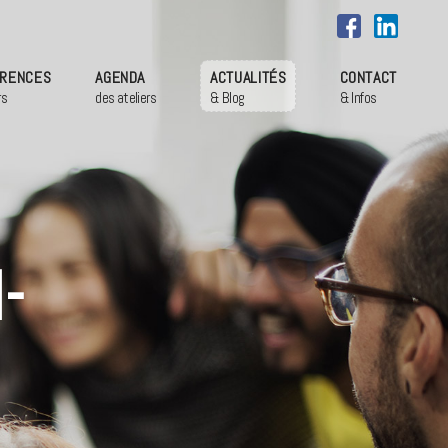
RENCES
AGENDA
ACTUALITÉS
CONTACT
rs
des ateliers
& Blog
& Infos
-